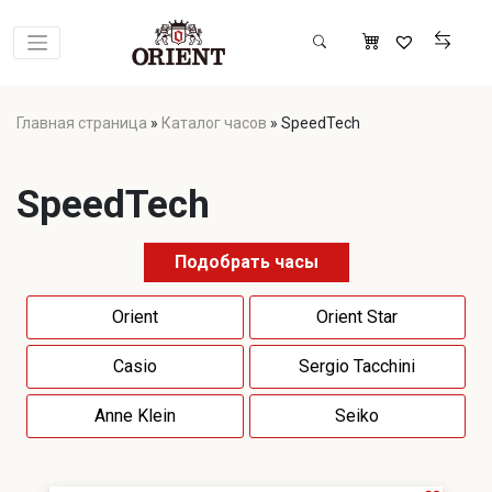
Главная страница
»
Каталог часов
»
SpeedTech
SpeedTech
Подобрать часы
Orient
Orient Star
Casio
Sergio Tacchini
Anne Klein
Seiko