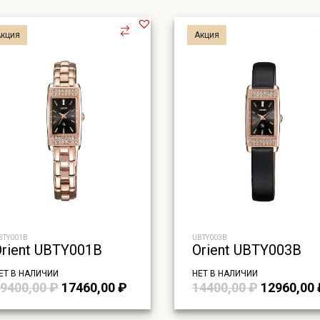
Акция
Акция
BTY001B
UBTY003B
Orient UBTY001B
Orient UBTY003B
ЕТ В НАЛИЧИИ
НЕТ В НАЛИЧИИ
Первоначальная
Текущая
Первонач
9400,00
₽
17460,00
₽
14400,00
₽
12960,00
цена
цена:
цена
составляла
17460,00 ₽.
составля