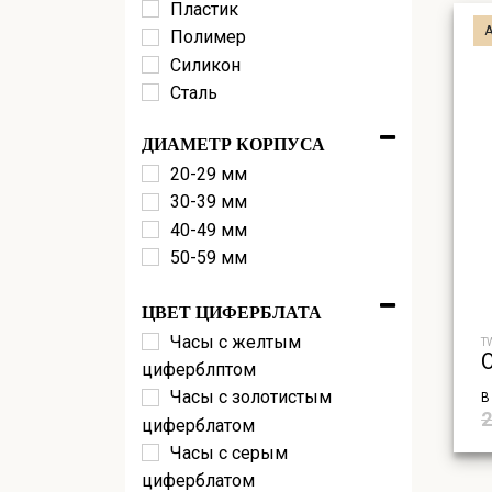
Titanium
Пластик
(1)
Спортивные часы
Полимер
(23)
Силикон
Сталь
Текстиль
ДИАМЕТР КОРПУСА
20-29 мм
30-39 мм
40-49 мм
50-59 мм
ЦВЕТ ЦИФЕРБЛАТА
Часы с желтым
T
циферблптом
Часы с золотистым
В
2
циферблатом
Часы с серым
циферблатом