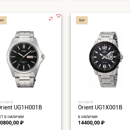
19400,00 ₽.
14400,00 
ит
Хит
G1H001B
UG1X001B
Orient UG1H001B
Orient UG1X001B
ЕТ В НАЛИЧИИ
В НАЛИЧИИ
0800,00
₽
14400,00
₽