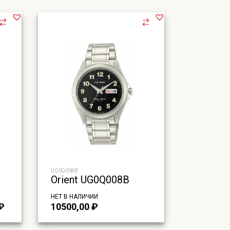
UG0Q008B
Orient UG0Q008B
НЕТ В НАЛИЧИИ
альная
Текущая
₽
10500,00
₽
цена:
ла
12960,00 ₽.