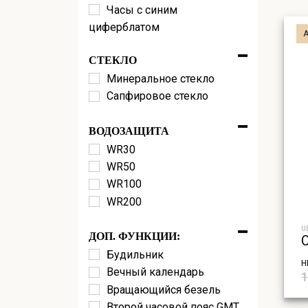
Часы с синим
циферблатом
Часы с черным
СТЕКЛО
циферблатом
Минеральное стекло
Сапфировое стекло
ВОДОЗАЩИТА
WR30
WR50
WR100
WR200
U
ДОП. ФУНКЦИИ:
Будильник
Н
Вечный календарь
1
Вращающийся безель
Второй часовой пояс GMT