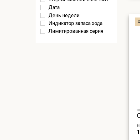
Дата
День недели
Х
Индикатор запаса хода
Лимитированная серия
Лунный календарь
Механизм остановки
секундной стрелки
Мировое время
Подсветка
Радиосинхронизация
Секундная стрелка
Секундомер
Скелетон
Солнечная батарея
U
Таймер
Тахиметр
Н
1
Фазы луны