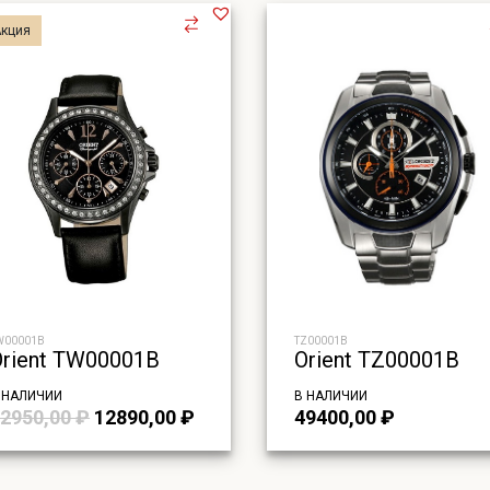
Акция
W00001B
TZ00001B
Orient TW00001B
Orient TZ00001B
 НАЛИЧИИ
В НАЛИЧИИ
Первоначальная
Текущая
2950,00
₽
12890,00
₽
49400,00
₽
цена
цена:
составляла
12890,00 ₽.
22950,00 ₽.