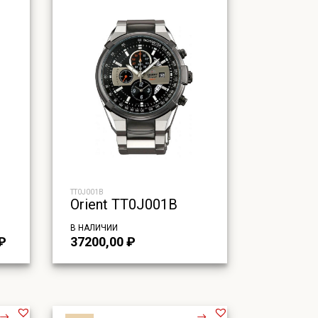
TT0J001B
Orient TT0J001B
В НАЛИЧИИ
альная
Текущая
₽
37200,00
₽
цена:
ла
14600,00 ₽.
₽.