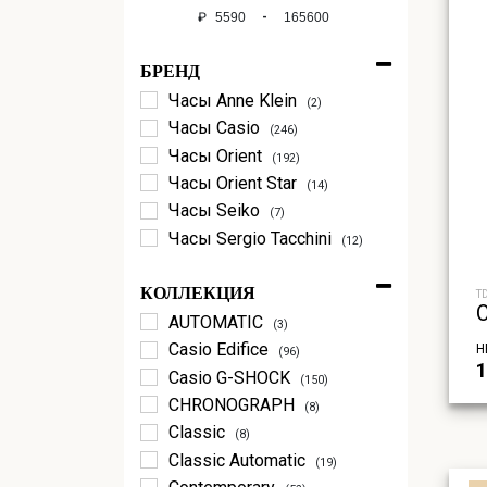
₽
-
Мин. цена
Макс. цена
БРЕНД
Часы Anne Klein
(2)
Часы Casio
(246)
Часы Orient
(192)
Часы Orient Star
(14)
Часы Seiko
(7)
Часы Sergio Tacchini
(12)
КОЛЛЕКЦИЯ
T
AUTOMATIC
(3)
Casio Edifice
Н
(96)
1
Casio G-SHOCK
(150)
CHRONOGRAPH
(8)
Classic
(8)
Classic Automatic
(19)