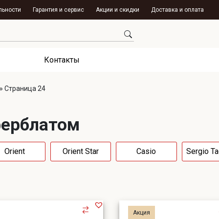
льности
Гарантия и сервис
Акции и скидки
Доставка и оплата
Контакты
»
Страница 24
ферблатом
Orient
Orient Star
Casio
Sergio Ta
Акция