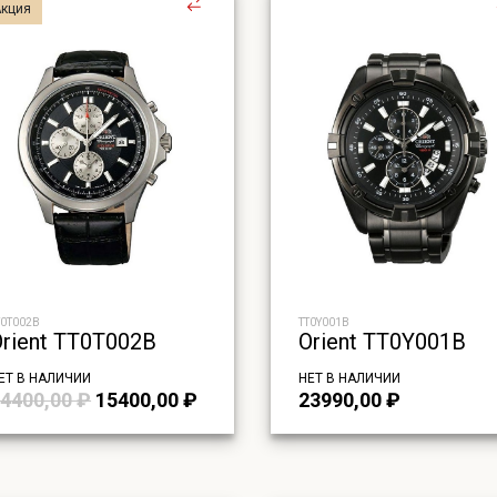
Акция
T0T002B
TT0Y001B
Orient TT0T002B
Orient TT0Y001B
ЕТ В НАЛИЧИИ
НЕТ В НАЛИЧИИ
Первоначальная
Текущая
4400,00
₽
15400,00
₽
23990,00
₽
цена
цена:
составляла
15400,00 ₽.
24400,00 ₽.