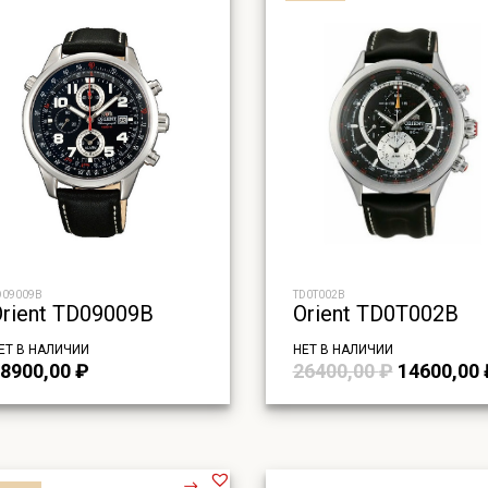
D09009B
TD0T002B
Orient TD09009B
Orient TD0T002B
ЕТ В НАЛИЧИИ
НЕТ В НАЛИЧИИ
Первонач
8900,00
₽
26400,00
₽
14600,00
цена
составля
26400,00 