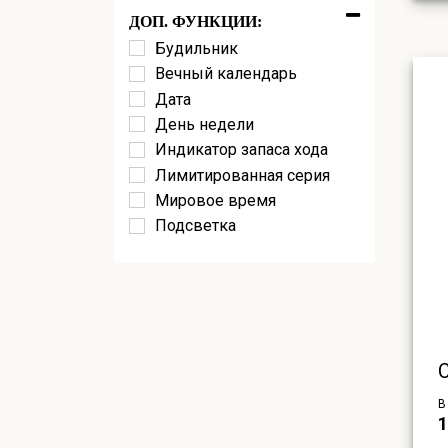
ДОП. ФУНКЦИИ:
Будильник
Вечный календарь
Дата
День недели
Индикатор запаса хода
Лимитированная серия
Мировое время
Подсветка
Радиосинхронизация
Секундная стрелка
Секундомер
Солнечная батарея
Хронограф
Bluetooth
В
1