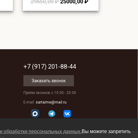
Первоначальная
Текущая
29650,00
₽
25000,00
₽
цена
цена:
составляла
25000,00 ₽.
29650,00 ₽.
+7 (917) 201-88-44
Заказать звонок
Приём звонков с 10.00 - 20.00
E-mail:
sartaime@mail.ru
и обработки персональных данных.
Вы можете запретить