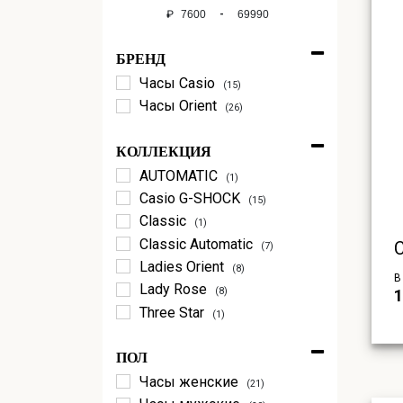
₽
-
Мин. цена
Макс. цена
БРЕНД
Часы Casio
(15)
Часы Orient
(26)
КОЛЛЕКЦИЯ
AUTOMATIC
(1)
Casio G-SHOCK
(15)
Classic
(1)
Classic Automatic
(7)
Ladies Orient
(8)
В
Lady Rose
(8)
1
Three Star
(1)
ПОЛ
Часы женские
(21)