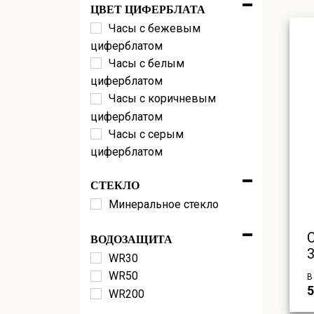
ЦВЕТ ЦИФЕРБЛАТА
Часы с бежевым
циферблатом
Часы с белым
циферблатом
Часы с коричневым
циферблатом
Часы с серым
циферблатом
Часы с черным
СТЕКЛО
циферблатом
Минеральное стекло
ВОДОЗАЩИТА
WR30
WR50
В
5
WR200