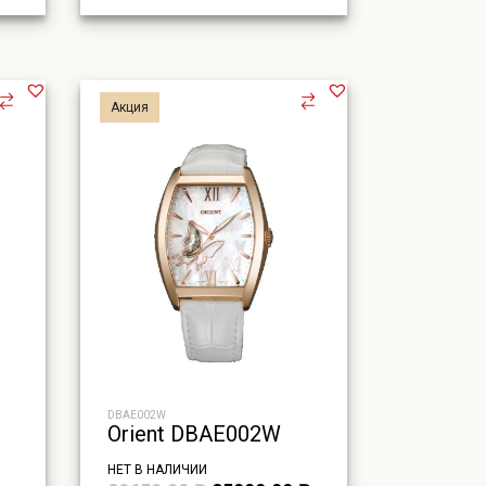
Акция
DBAE002W
Orient DBAE002W
НЕТ В НАЛИЧИИ