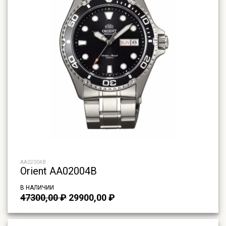
AA02004B
Orient AA02004B
В НАЛИЧИИ
Первоначальная
Текущая
47300,00
₽
29900,00
₽
цена
цена:
составляла
29900,00 ₽.