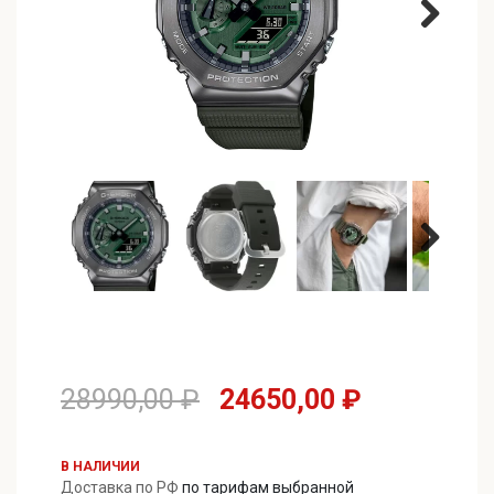
Первоначальная
Текущая
28990,00
₽
24650,00
₽
цена
цена:
составляла
24650,00 
В НАЛИЧИИ
Доставка по РФ
по тарифам выбранной