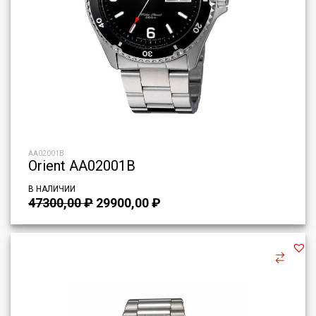
AA02001B
Orient AA02001B
В НАЛИЧИИ
Первоначальная
Текущая
47300,00
₽
29900,00
₽
цена
цена:
составляла
29900,00 ₽.
47300,00 ₽.