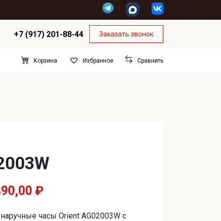
+7 (917) 201-88-44
Заказать звонок
Корзина
Сравнить
Избранное
02003W
рвоначальная
Текущая
890,00
₽
на
цена:
наручные часы Orient AG02003W с
тавляла
29890,00 ₽.