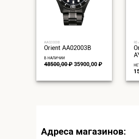
AA02003B
RE
Orient AA02003B
O
A
В НАЛИЧИИ
Первоначальная
Текущая
48500,00
₽
35900,00
₽
НЕ
цена
цена:
1
составляла
35900,00 ₽.
48500,00 ₽.
Адреса магазинов: