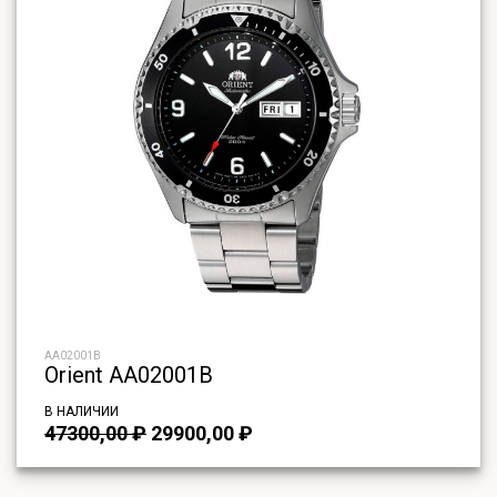
AA02001B
Orient AA02001B
В НАЛИЧИИ
Первоначальная
Текущая
47300,00
₽
29900,00
₽
цена
цена:
составляла
29900,00 ₽.