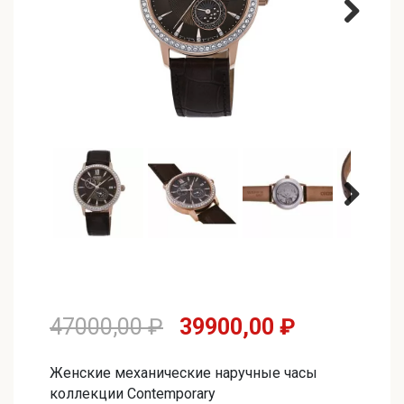
Первоначальная
Текущая
47000,00
₽
39900,00
₽
цена
цена:
Женские механические наручные часы
составляла
39900,00 
коллекции Contemporary