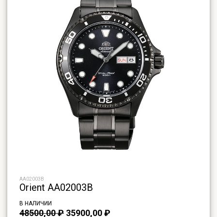
AA02003B
Orient AA02003B
В НАЛИЧИИ
Первоначальная
Текущая
48500,00
₽
35900,00
₽