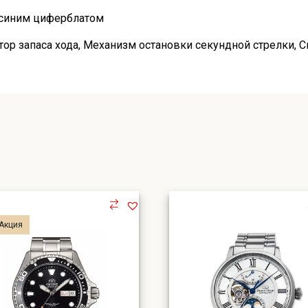
 синим циферблатом
ор запаса хода
,
Механизм остановки секундной стрелки
,
С
Акция