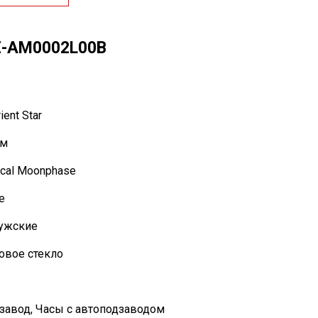
E-AM0002L00B
ent Star
мм
cal Moonphase
е
ужские
овое стекло
 завод
,
Часы с автоподзаводом