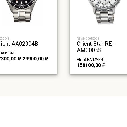
02004B
RE-AM0005S00B
rient AA02004B
Orient Star RE-
AM0005S
НАЛИЧИИ
Первоначальная
Текущая
7300,00
₽
29900,00
₽
НЕТ В НАЛИЧИИ
цена
цена:
158100,00
₽
составляла
29900,00 ₽.
47300,00 ₽.