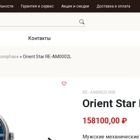
льности
Гарантия и сервис
Акции и скидки
Доставка и оплата
Контакты
oonphase
»
Orient Star RE-AM0002L
RE-AM0002L00B
Orient Sta
158100,00
₽
Мужские механические