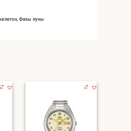
келетон
,
Фазы луны