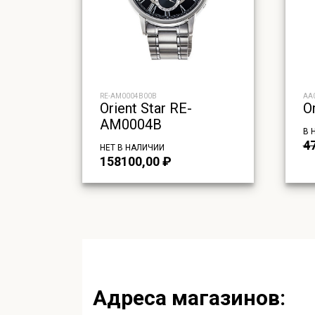
RE-AM0004B00B
AA
Orient Star RE-
O
AM0004B
В 
4
НЕТ В НАЛИЧИИ
158100,00
₽
Адреса магазинов: