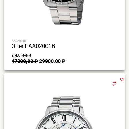
AA02001B
Orient AA02001B
В НАЛИЧИИ
Первоначальная
Текущая
47300,00
₽
29900,00
₽
цена
цена:
составляла
29900,00 ₽.
47300,00 ₽.