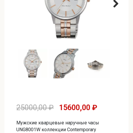
Первоначальная
Текущая
25000,00
₽
15600,00
₽
цена
цена:
Мужские кварцевые наручные часы
составляла
15600,00 
UNG8001W коллекции Contemporary