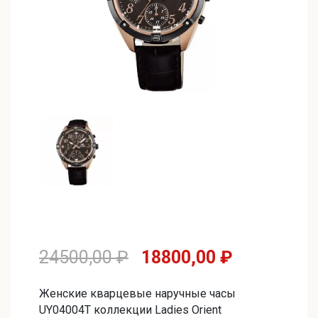
Первоначальная
Текущая
24500,00
₽
18800,00
₽
цена
цена:
Женские кварцевые наручные часы
составляла
18800,00 
UY04004T коллекции Ladies Orient