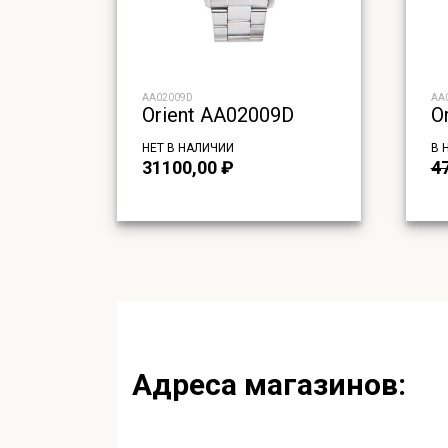
AA02009D
AA
Orient AA02009D
O
НЕТ В НАЛИЧИИ
В 
31100,00
₽
4
Адреса магазинов: