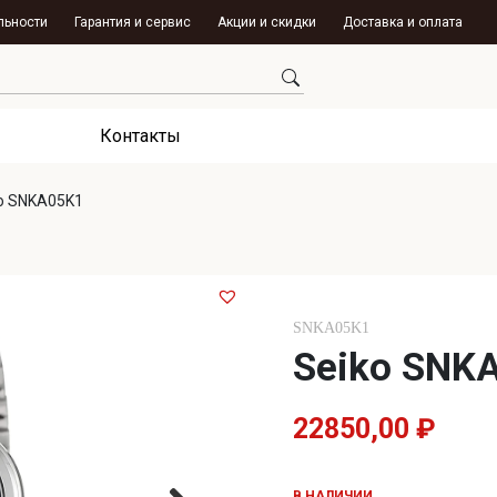
льности
Гарантия и сервис
Акции и скидки
Доставка и оплата
Контакты
o SNKA05K1
SNKA05K1
Seiko SNK
22850,00
₽
В НАЛИЧИИ