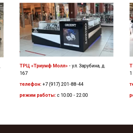
Т
ТРЦ «Триумф Молл»
- ул. Зарубина, д.
.
1
167
т
телефон:
+7 (917) 201-88-44
р
режим работы:
с 10.00 - 22.00