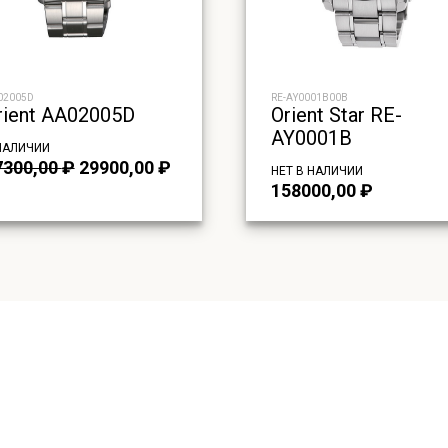
02005D
RE-AY0001B00B
rient AA02005D
Orient Star RE-
AY0001B
НАЛИЧИИ
Первоначальная
Текущая
7300,00
₽
29900,00
₽
НЕТ В НАЛИЧИИ
цена
цена:
158000,00
₽
составляла
29900,00 ₽.
47300,00 ₽.