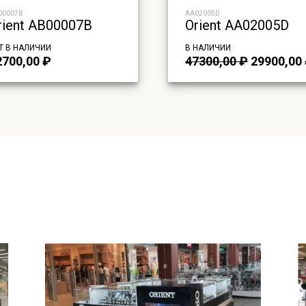
00007B
AA02005D
rient AB00007B
Orient AA02005D
Т В НАЛИЧИИ
В НАЛИЧИИ
Первона
2700,00
₽
47300,00
₽
29900,00
цена
составл
47300,00 