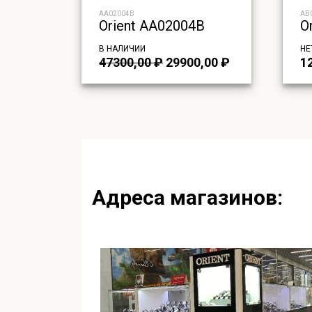
AA02004B
AB
Orient AA02004B
O
В НАЛИЧИИ
НЕ
Первоначальная
Текущая
47300,00
₽
29900,00
₽
1
цена
цена:
составляла
29900,00 ₽.
47300,00 ₽.
Адреса магазинов: