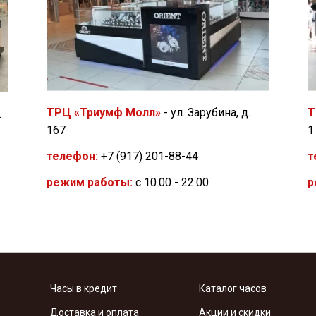
Т
ТРЦ «Триумф Молл»
- ул. Зарубина, д.
.
1
167
т
телефон:
+7 (917) 201-88-44
р
режим работы:
с 10.00 - 22.00
Часы в кредит
Каталог часов
Доставка и оплата
Акции и скидки