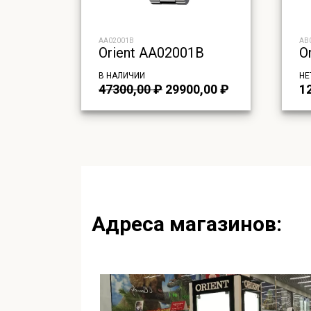
AA02001B
AB
Orient AA02001B
O
В НАЛИЧИИ
НЕ
Первоначальная
Текущая
47300,00
₽
29900,00
₽
1
цена
цена:
составляла
29900,00 ₽.
47300,00 ₽.
Адреса магазинов: