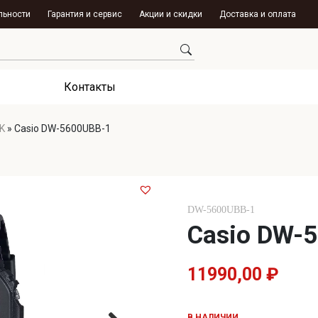
льности
Гарантия и сервис
Акции и скидки
Доставка и оплата
Контакты
K
»
Casio DW-5600UBB-1
DW-5600UBB-1
Casio DW-
11990,00
₽
В НАЛИЧИИ