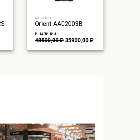
AA02003B
2S
Orient AA02003B
В НАЛИЧИИ
Первоначальная
Текущая
48500,00
₽
35900,00
₽
цена
цена:
составляла
35900,00 ₽.
48500,00 ₽.