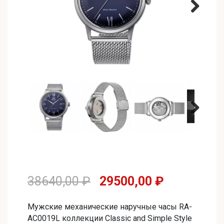
Первоначальная
Текущая
38640,00
₽
29500,00
₽
цена
цена:
Мужские механические наручные часы RA-
составляла
29500,00 
AC0019L коллекции Classic and Simple Style